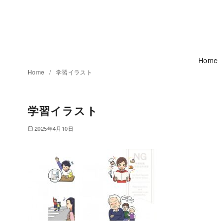
コ
ン
テ
ン
ツ
Home
へ
Home
学習イラスト
移
動
学習イラスト
2025年4月10日