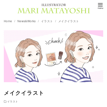
コ
ン
テ
Home
News&Works
イラスト
メイクイラスト
ン
ツ
へ
移
動
メイクイラスト
イラスト