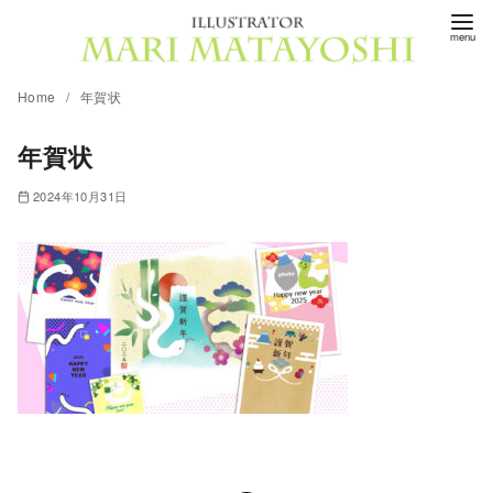
コ
ン
テ
Home
年賀状
ン
ツ
年賀状
へ
移
2024年10月31日
動