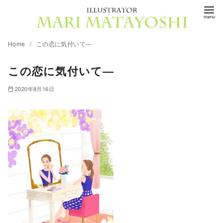
コ
ン
テ
Home
この恋に気付いて―
ン
ツ
この恋に気付いて―
へ
移
2020年8月16日
動