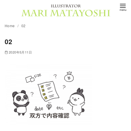
コ
ン
テ
Home
02
ン
ツ
02
へ
移
2020年5月11日
動