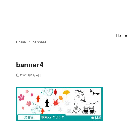
コ
ン
テ
ン
ツ
Home
へ
Home
banner4
移
動
banner4
2023年1月4日