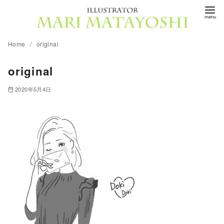
コ
ン
テ
Home
original
ン
ツ
original
へ
移
2020年5月4日
動